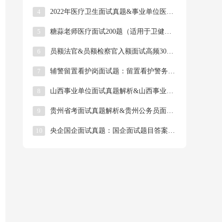
4
2022年医疗卫生面试真题&事业单位医疗面试护理面试题目&卫健系统医疗结构化面试真题、技巧、热点、答题模板及题目解析
5
糖蒜老师医疗面试200题（适用于卫健委、疾控中心招聘，以及医院招聘医师岗、护理岗、综合岗等）
6
员额法官&员额检察官入额面试高频30题，法院检察院遴选面试必背高频题目及解析，有偿分享！
7
辅警留置看护岗面试题：留置看护警务辅助人员面试高频题目及解析&面试热点话题、留置看护面试答题技巧！
8
山西事业单位面试真题解析&山西事业单位面试题目解析汇总（2018年-2022年）
9
贵州省考面试真题解析&贵州公务员面试题目解析汇总（2016年-2022年）
10
央企国企面试真题：国企面试题目答案&国企面试常见问题回答&国企面试流程及如何准备