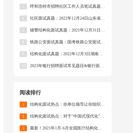
5
呼和浩特市招聘社区工作人员笔试真题及资料&呼市社区工作者笔试内容
6
社区面试真题：2022年12月24日山东省济南市历下区社区工作者面试题目
7
辅警结构化面试真题：2021年12月31日内蒙古呼和浩特市辅警面试题目及解析
8
铁路公安面试真题：国考铁路公安面试题目解析汇总（2016年-2022年）
9
结构化面试真题：2022年12月3日湖南省岳阳市岳阳楼区网格员面试题目
10
2023年银行招聘面试常见题目&银行面试真题汇总
阅读排行
1
结构化面试热点：你单位领导让你组织开展《八角笼中》观影学习活动，你怎么组织？
2
结构化面试热点：对于“中国式现代化”，谈谈你的理解！
3
最新！2021年1月-6月全国医疗结构化面试真题（63套/165道）