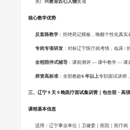
央广网
教育匠心人物
奖项
核心教学优势
反套路教学
：拒绝死记模板，唤醒个性化真实
专岗专项研发
：对标辽宁医疗岗考情，临床 / 护理
全程陪伴式辅导
：课前测评 — 课中教学 — 
师资高标准
：全部教龄
6 年以上
专职面试讲师
三、辽宁 9 天 9 晚医疗面试集训营｜包住宿・高
课程基本信息
适用：辽宁事业单位｜卫健委｜医院｜医疗岗