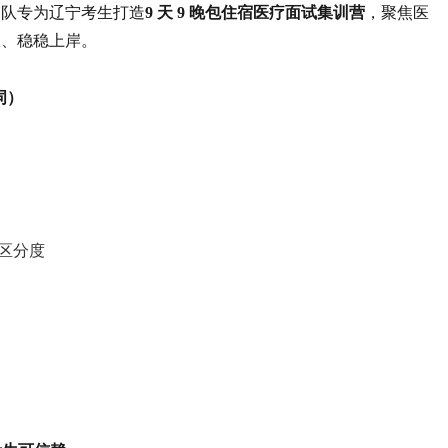
团队专为辽宁考生打造
9 天 9 晚包住宿医疗面试集训营
，聚焦医
破、稳稳上岸。
词）
无区分度