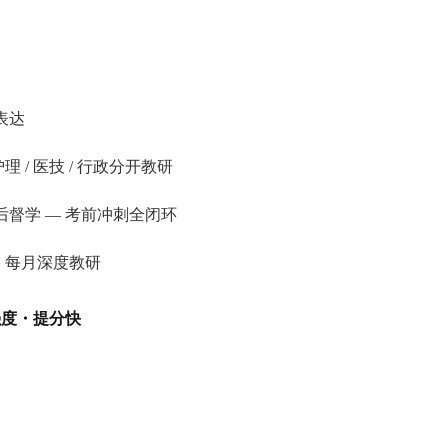
表达
 / 医技 / 行政分开教研
课后督学 — 考前冲刺全闭环
，每月深度教研
强度・提分快