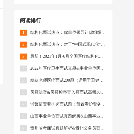
阅读排行
1
结构化面试热点：你单位领导让你组织开展《八角笼中》观影学习活动，你怎么组织？
2
结构化面试热点：对于“中国式现代化”，谈谈你的理解！
3
最新！2021年1月-6月全国医疗结构化面试真题（63套/165道）
4
2022年医疗卫生面试真题&事业单位医疗面试护理面试题目&卫健系统医疗结构化面试真题、技巧、热点、答题模板及题目解析
5
糖蒜老师医疗面试200题（适用于卫健委、疾控中心招聘，以及医院招聘医师岗、护理岗、综合岗等）
6
员额法官&员额检察官入额面试高频30题，法院检察院遴选面试必背高频题目及解析，有偿分享！
7
辅警留置看护岗面试题：留置看护警务辅助人员面试高频题目及解析&面试热点话题、留置看护面试答题技巧！
8
山西事业单位面试真题解析&山西事业单位面试题目解析汇总（2018年-2022年）
9
贵州省考面试真题解析&贵州公务员面试题目解析汇总（2016年-2022年）