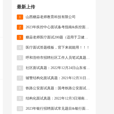
最新上传
1
山西糖蒜老师教育科技有限公司
2
2023年疾控中心面试备考指南&疾控面试真题解析汇总！
3
糖蒜老师医疗面试200题（适用于卫健委、疾控中心招聘，以及医院招聘医师岗、护理岗、综合岗等）
4
医疗面试答题模板，背下来就能用！！！
5
呼和浩特市招聘社区工作人员笔试真题及资料&呼市社区工作者笔试内容
6
社区面试真题：2022年12月24日山东省济南市历下区社区工作者面试题目
7
辅警结构化面试真题：2021年12月31日内蒙古呼和浩特市辅警面试题目及解析
8
铁路公安面试真题：国考铁路公安面试题目解析汇总（2016年-2022年）
9
结构化面试真题：2022年12月3日湖南省岳阳市岳阳楼区网格员面试题目
10
2023年银行招聘面试常见题目&银行面试真题汇总