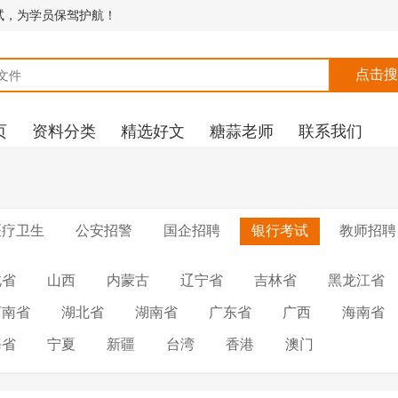
考面试，为学员保驾护航！
页
资料分类
精选好文
糖蒜老师
联系我们
医疗卫生
公安招警
国企招聘
银行考试
教师招聘
北省
山西
内蒙古
辽宁省
吉林省
黑龙江省
河南省
湖北省
湖南省
广东省
广西
海南省
海省
宁夏
新疆
台湾
香港
澳门