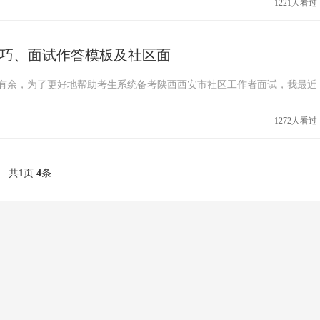
1221人看过
巧、面试作答模板及社区面
有余，为了更好地帮助考生系统备考陕西西安市社区工作者面试，我最近
1272人看过
共
1
页
4
条