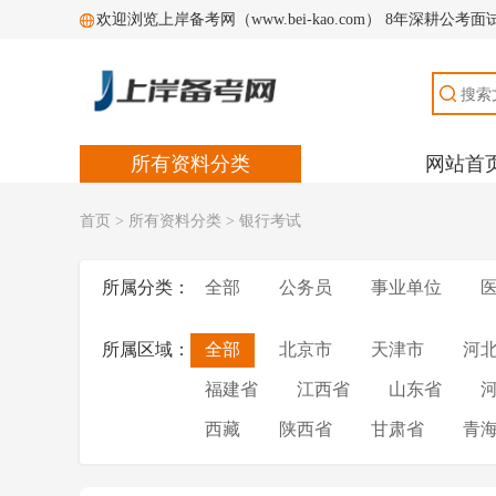
欢迎浏览上岸备考网（www.bei-kao.com） 8年深耕公
所有资料分类
网站首
首页
>
所有资料分类
>
银行考试
所属分类：
全部
公务员
事业单位
所属区域：
全部
北京市
天津市
河
福建省
江西省
山东省
西藏
陕西省
甘肃省
青